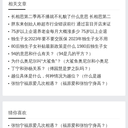
相关文章
长相思第二季再不播就不礼貌了什么意思 长相思第二
季再不播就不礼貌了为什么
胖东来创始人称超市行业错误前行 通过盲目开店来证
明自己有多优秀
75岁以上企退养老金每月大概涨多少 75岁以上企退
养老金每月增加多少
独生子女2023年要不要交医保 2023年独生子女不用
交新农合吗
80后独生子女补贴最新政策是什么 1980后独生子女
政策有吗
94的意思和什么有关？（94是几的平方？）
为什么奥尼尔叫“大鲨鱼”？（大鲨鱼奥尼尔和小奥尼
尔是亲兄弟吗？）
丁宁和孙杨关系？（傅园慧是梦之队吗？）
越位具体是什么，何种情况为越位？（什么是越
位？）
张怡宁福原爱几次相遇？（福原爱和张怡宁身高？）
猜你喜欢
张怡宁福原爱几次相遇？（福原爱和张怡宁身高？）