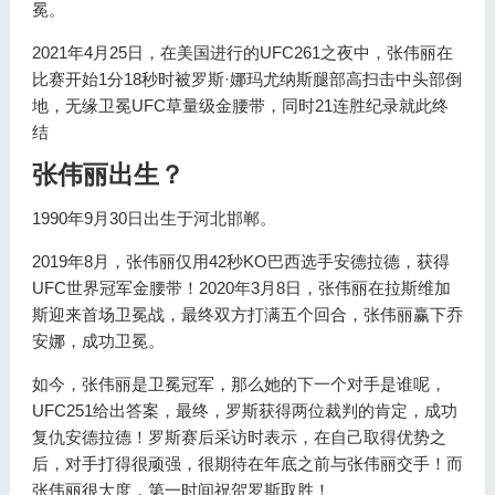
冕。
2021年4月25日，在美国进行的UFC261之夜中，张伟丽在
比赛开始1分18秒时被罗斯·娜玛尤纳斯腿部高扫击中头部倒
地，无缘卫冕UFC草量级金腰带，同时21连胜纪录就此终
结
张伟丽出生？
1990年9月30日出生于河北邯郸。
2019年8月，张伟丽仅用42秒KO巴西选手安德拉德，获得
UFC世界冠军金腰带！2020年3月8日，张伟丽在拉斯维加
斯迎来首场卫冕战，最终双方打满五个回合，张伟丽赢下乔
安娜，成功卫冕。
如今，张伟丽是卫冕冠军，那么她的下一个对手是谁呢，
UFC251给出答案，最终，罗斯获得两位裁判的肯定，成功
复仇安德拉德！罗斯赛后采访时表示，在自己取得优势之
后，对手打得很顽强，很期待在年底之前与张伟丽交手！而
张伟丽很大度，第一时间祝贺罗斯取胜！