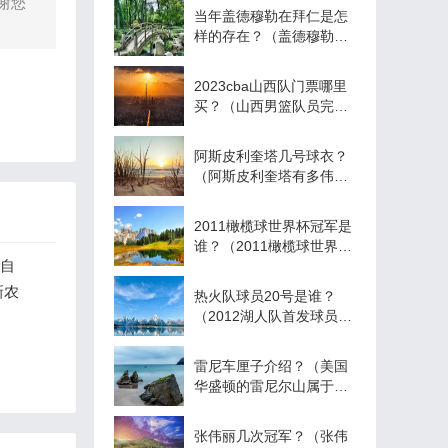
谢您
当年盖德穆勒在拜仁是怎
样的存在？（盖德穆勒什
么水平？）
2023cba山西队门票哪里
买？（山西男篮队员完整
名单及身高？）
阿斯皮利奎塔几号球衣？
（阿斯皮利奎塔有多伟
大？）
2011橄榄球世界杯冠军是
谁？（2011橄榄球世界杯
明自
决赛谁是冠军？）
新农
热火队球员20号是谁？
（2012湖人队首发球员名
单以及替补？）
雷尼车厘子介绍？（美国
华盛顿的雷尼尔山属于哪
个城市？）
张伟丽几次冠军？（张伟