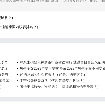
若有侵权请作者持权属证明与我们联系，我们将及时更正、删除，谢
篮球队？）
勒布迪纳摩国内联赛排名？）
二季再
胖东来创始人称超市行业错误前行 通过盲目开店来证
养老金
己有多优秀
独生子女2023年要不要交医保 2023年独生子女不用交
政策有
合吗
94的意思和什么有关？（94是几的平方？）
尔是亲
丁宁和孙杨关系？（傅园慧是梦之队吗？）
）
张怡宁福原爱几次相遇？（福原爱和张怡宁身高？）