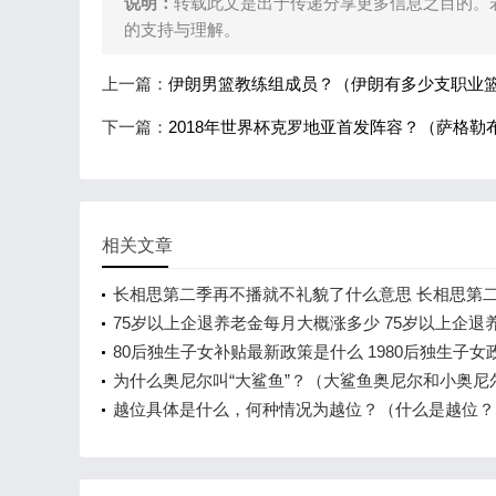
说明：
转载此文是出于传递分享更多信息之目的。
的支持与理解。
上一篇：
伊朗男篮教练组成员？（伊朗有多少支职业
下一篇：
2018年世界杯克罗地亚首发阵容？（萨格
相关文章
长相思第二季再不播就不礼貌了什么意思 长相思第
不播就不礼貌了为什么
75岁以上企退养老金每月大概涨多少 75岁以上企退
每月增加多少
80后独生子女补贴最新政策是什么 1980后独生子女
吗
为什么奥尼尔叫“大鲨鱼”？（大鲨鱼奥尼尔和小奥尼
兄弟吗？）
越位具体是什么，何种情况为越位？（什么是越位？