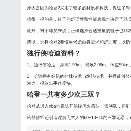
原因是因为哈登2采用了较多的材质和科技，保证了
值得一提的是，鞋子的舒适性和性能表现也决定了球
此外，对于球员来说，正确选择合适重量的鞋子也非
所以，选择哈登2要慎重考虑自身需求和舒适度，以确
独行侠哈迪资料？
1、独行侠哈迪，身高1.93m、臂展2.06m、体重90
2、哈迪拥有娴熟的控球技术与终结技术，并且能够
潜力，投篮出手速度快。
哈登一共有多少次三双？
哈登从进入nba雷霆队开始经历火箭队，篮网队，再到
哈登曾经还创造过前无古人的60+10+10的三双记录