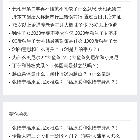
长相思第二季再不播就不礼貌了什么意思 长相思第二
季再不播就不礼貌了为什么
胖东来创始人称超市行业错误前行 通过盲目开店来证
明自己有多优秀
75岁以上企退养老金每月大概涨多少 75岁以上企退
养老金每月增加多少
独生子女2023年要不要交医保 2023年独生子女不用
交新农合吗
80后独生子女补贴最新政策是什么 1980后独生子女
政策有吗
94的意思和什么有关？（94是几的平方？）
为什么奥尼尔叫“大鲨鱼”？（大鲨鱼奥尼尔和小奥尼
尔是亲兄弟吗？）
丁宁和孙杨关系？（傅园慧是梦之队吗？）
越位具体是什么，何种情况为越位？（什么是越
位？）
张怡宁福原爱几次相遇？（福原爱和张怡宁身高？）
猜你喜欢
张怡宁福原爱几次相遇？（福原爱和张怡宁身高？）
伊斯大陆三阶段和一阶段区别？（伊斯大陆单人怎么